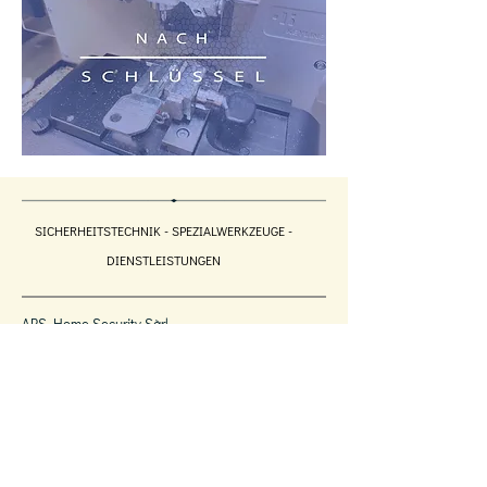
SICHERHEITSTECHNIK - SPEZIALWERKZEUGE -
DIENSTLEISTUNGEN
APS Home Security Sàrl
7 rue des Tondeurs
L-9570 WILTZ
LUXEMBURG
Tel.: (+352) 950 791
Fax: (+352)
26 954 091
info@aps-homesecurity.com