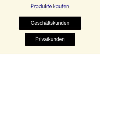
Produkte kaufen
Geschäftskunden
Privatkunden
SICHERHEITSTECHNIK - SPEZIALWERKZEUGE -
DIENSTLEISTUNGEN
APS Home Security Sàrl
7 rue des Tondeurs
L-9570 WILTZ
LUXEMBURG
Tel.: (+352) 950 791
Fax: (+352)
26 954 091
info@aps-homesecurity.com