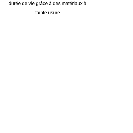
durée de vie grâce à des matériaux à
faible usure
dont 3 clés
Norme de protection globale ABUS
(GPS) 6
TECHNOLOGIE DE SÉCURITÉ - OUTILS SPÉCIAUX -
SERVICES
APS Home Sécurité Sàrl
7 rue des Tondeurs
L-9570 WILTZ
LUXEMBOURG
Tél. : (+352) 950 791
Télécopie : (+352)
26 954 091
info@aps-homesecurity.com
© 2024 APS SÉCURITÉ À DOMICILE. Tous droits