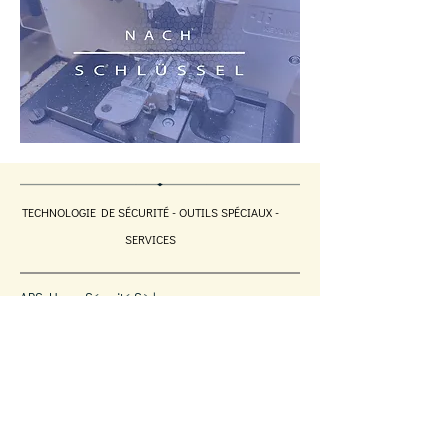
TECHNOLOGIE DE SÉCURITÉ - OUTILS SPÉCIAUX -
SERVICES
APS Home Sécurité Sàrl
7 rue des Tondeurs
L-9570 WILTZ
LUXEMBOURG
Tél. : (+352) 950 791
Télécopie : (+352)
26 954 091
info@aps-homesecurity.com
© 2024 APS SÉCURITÉ À DOMICILE. Tous droits