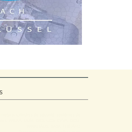
S
rmeture, cylindres de sécurité, systèmes de
rures, WILKA, DOM, BKS, CES, EVVA, ISEO,
WINKHAUS, BASI, THIRARD