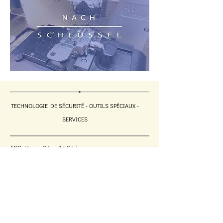
TECHNOLOGIE DE SÉCURITÉ - OUTILS SPÉCIAUX -
SERVICES
APS Home Sécurité Sàrl
7 rue des Tondeurs
L-9570 WILTZ
LUXEMBOURG
Tél. : (+352) 950 791
Télécopie : (+352)
26 954 091
info@aps-homesecurity.com
© 2024 APS SÉCURITÉ À DOMICILE. Tous droits