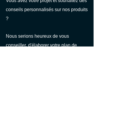
Vous avez votre projet et souhaitez des
conseils personnalisés sur nos produits
?
Nous serions heureux de vous
conseiller, d'élaborer votre plan de
fermeture personnalisé et de vous faire
une offre de prix.
Visitez notre
boutique