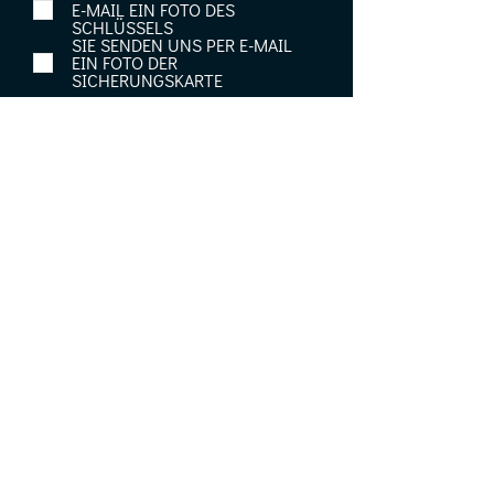
E-MAIL EIN FOTO DES
SCHLÜSSELS
SIE SENDEN UNS PER E-MAIL
EIN FOTO DER
SICHERUNGSKARTE
FORMULAR ABSENDEN
TECHNOLOGIE DE SÉCURITÉ - OUTILS SPÉCIAUX -
SERVICES
APS Home Sécurité Sàrl
7 rue des Tondeurs
L-9570 WILTZ
LUXEMBOURG
Tél. : (+352) 950 791